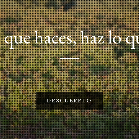
que haces, haz lo 
DESCÚBRELO