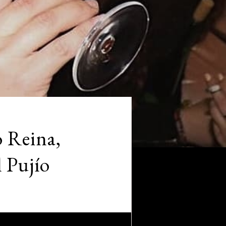
o Reina,
 Pujío