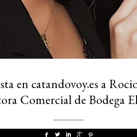
sta en catandovoy.es a Roci
tora Comercial de Bodega El




