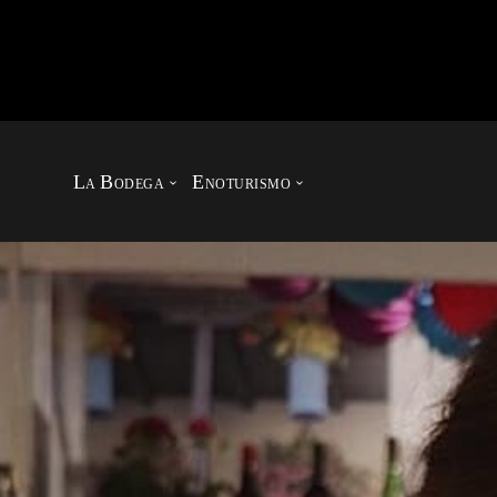
L
B
E
A
ODEGA
NOTURISMO