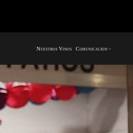
N
V
C
UESTROS
INOS
OMUNICACION