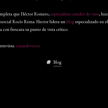
completa que Héctor Romero,
especialista catador de vino
, hiz
mercial Rocío Reina. Hector lidera un
blog
especializado en e
a con frescura su punto de vista crítico.
ntrevista:
catandovoy.es
Blog
SHARE THIS ARTICLE




